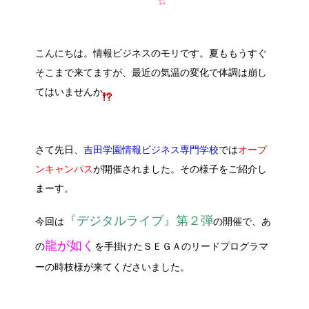
こんにちは。情報ビジネスのモリです。夏ももうすぐ
そこまで来てますが、最近の気温の変化で体調は崩し
てはいませんか
さて先日、
吉田学園情報ビジネス専門学校
では
オープ
ンキャンパス
が開催されました。その様子をご紹介し
まーす。
『デジタルライブ』第２弾
今回は
の開催で、あ
龍が如く
の
を手掛けた
ＳＥＧＡのリードプログラマ
ーの時枝様
が来てくださいました。