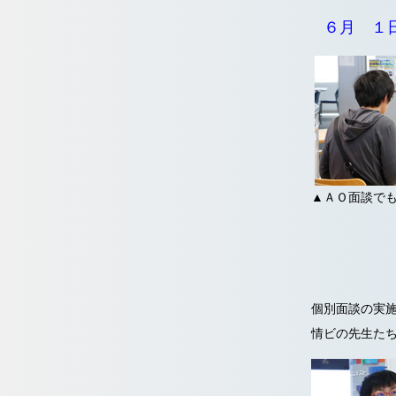
６月 １
▲ＡＯ面談で
個別面談の実
情ビの先生た