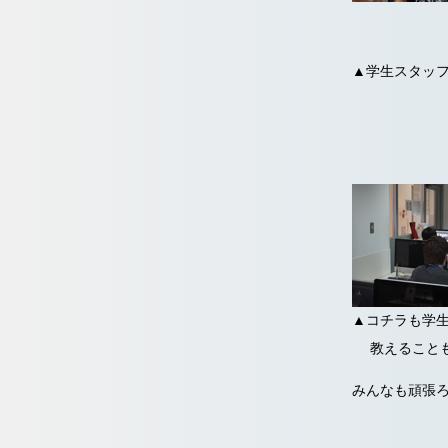
▲学生スタッ
▲コチラも学
教えることも
みんなも頑張