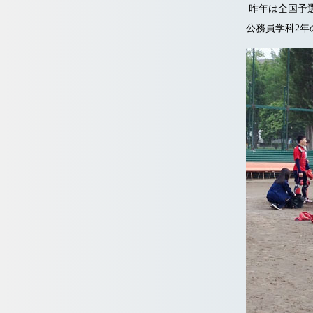
昨年は全国予
公務員学科2