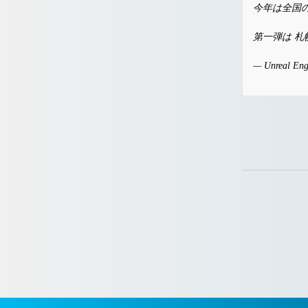
今年は全国の
第一弾は 
— Unreal Eng