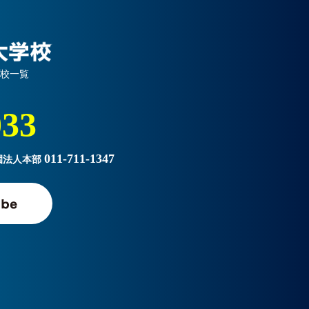
プ校一覧
033
011-711-1347
園法人本部