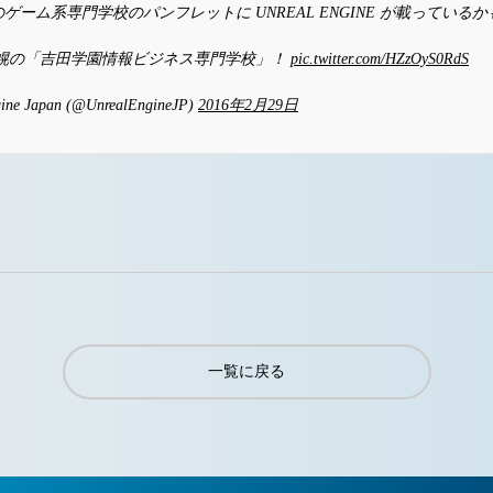
ゲーム系専門学校のパンフレットに UNREAL ENGINE が載っているか
札幌の「吉田学園情報ビジネス専門学校」！
pic.twitter.com/HZzOyS0RdS
ine Japan (@UnrealEngineJP)
2016年2月29日
一覧に戻る