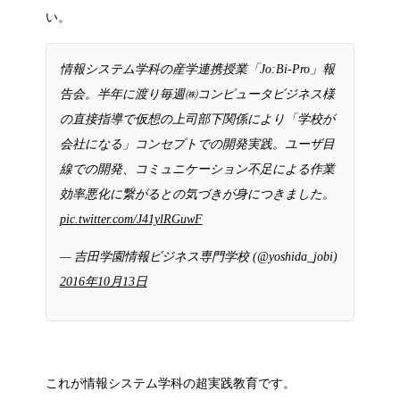
い。
情報システム学科の産学連携授業「Jo:Bi-Pro」報
告会。半年に渡り毎週㈱コンピュータビジネス様
の直接指導で仮想の上司部下関係により「学校が
会社になる」コンセプトでの開発実践。ユーザ目
線での開発、コミュニケーション不足による作業
効率悪化に繋がるとの気づきが身につきました。
pic.twitter.com/J41ylRGuwF
— 吉田学園情報ビジネス専門学校 (@yoshida_jobi)
2016年10月13日
これが情報システム学科の超実践教育です。