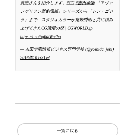
貴志さんを紹介します。
#CG
#吉田学園
『ヱヴァ
ンゲリヲン新劇場版』シリーズから『シン・ゴジ
ラ』まで、スタジオカラーが庵野秀明と共に積み
上げてきたCG活用の歴 | CGWORLD.jp
https://t.co/5q0dfWe3bo
— 吉田学園情報ビジネス専門学校 (@yoshida_jobi)
2016年10月31日
一覧に戻る