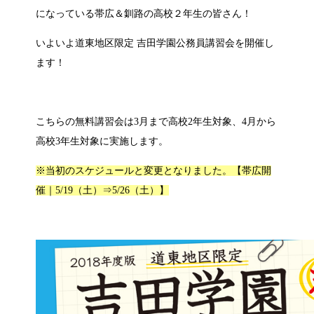
になっている帯広＆釧路の高校２年生の皆さん！
いよいよ道東地区限定 吉田学園公務員講習会を開催し
ます！
こちらの無料講習会は3月まで高校2年生対象、4月から
高校3年生対象に実施します。
※当初のスケジュールと変更となりました。【帯広開
催｜5/19（土）⇒5/26（土）】