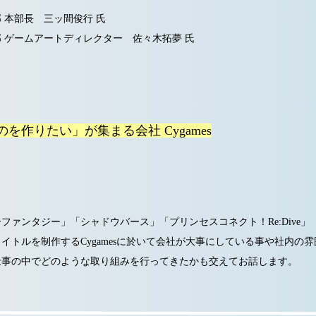
 本部長 三ッ間俊行 氏
 ゲームアートディレクター 佐々木拓夢 氏
｜
を作りたい」が集まる会社 Cygames
ファンタジー」「シャドウバース」「プリンセスコネクト！Re:Dive」
イトルを制作するCygamesに於いて会社が大事にしている事や社内の
仕事の中でどのような取り組みを行ってきたかも交えてお話します。