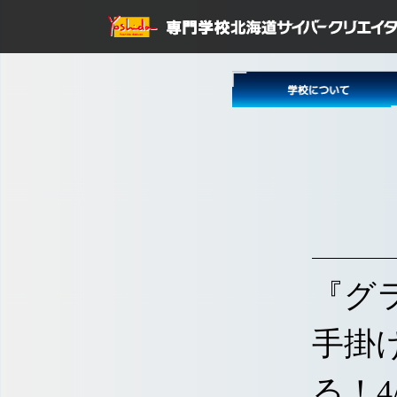
『グ
手掛け
る！4