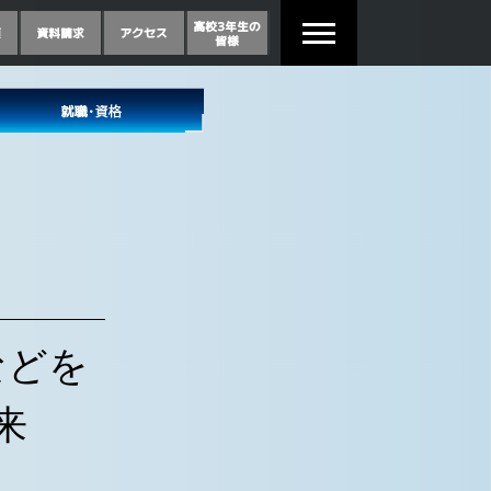
などを
来