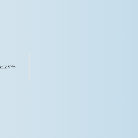
チラ
から
。