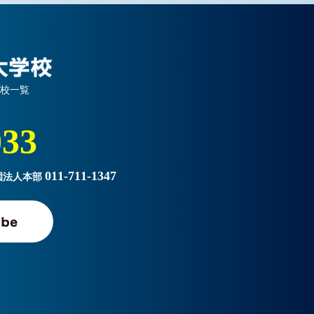
プ校一覧
033
011-711-1347
園法人本部