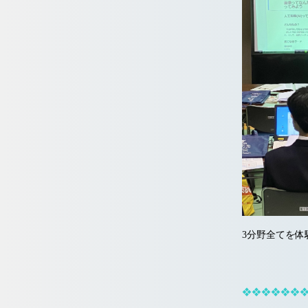
3分野全てを体
❖❖❖❖❖❖