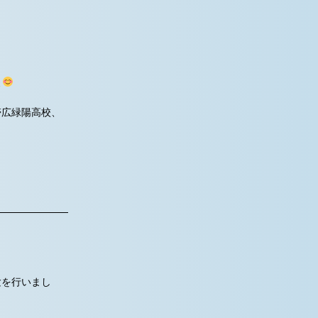
よ
帯広緑陽高校、
験を行いまし