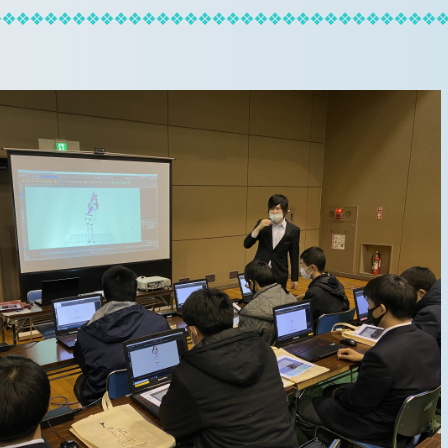
❖❖❖❖❖❖❖❖❖❖❖❖❖❖❖❖❖❖❖❖❖❖❖❖❖❖❖❖❖❖❖❖