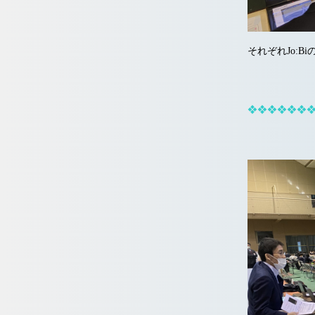
それぞれJo:B
❖❖❖❖❖❖