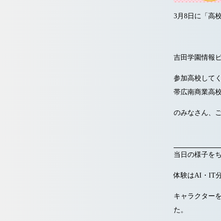
3月8日に「高
吉田学園情報ビ
参加高校して
帯広南商業高
のみなさん、
当日の様子を
体験はAI・I
キャラクター
た。