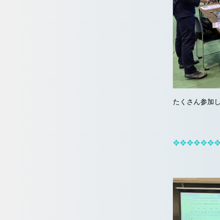
たくさん参加
❖❖❖❖❖❖