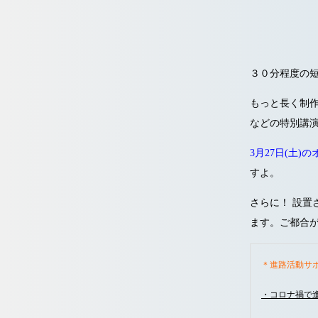
３０分程度の
もっと長く制
などの特別講
3月27日(土)
すよ。
さらに！
設置
ます。
ご都合
＊進路活動サ
・コロナ禍で