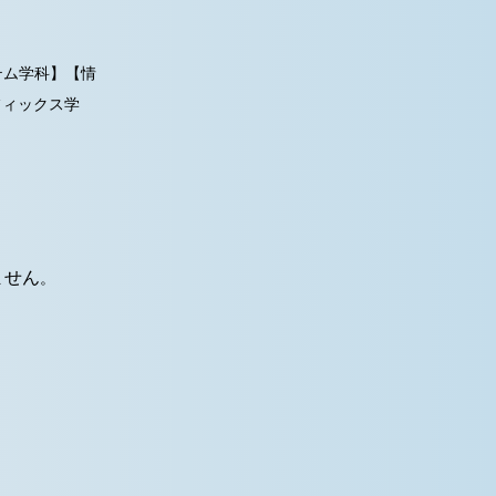
テム学科】【情
フィックス学
ません
。
。