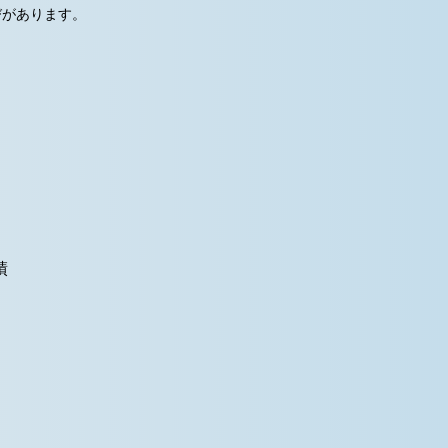
びがあります
。
績