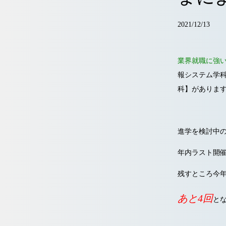
2021/12/13
業界就職に強
報システム学
科】があります
進学を検討中
年内ラスト開
残すところ今
あと4回
と