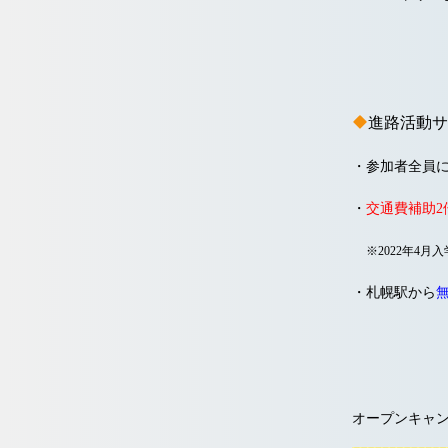
進路活動サ
・参加者全員
・
交通費補助2
※2022年4
・札幌駅から
オープンキャ