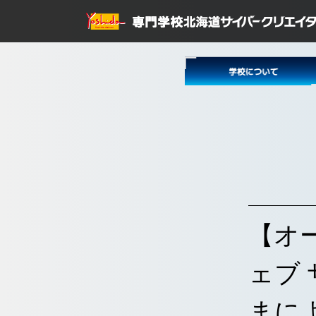
【オ
ェブ
まに