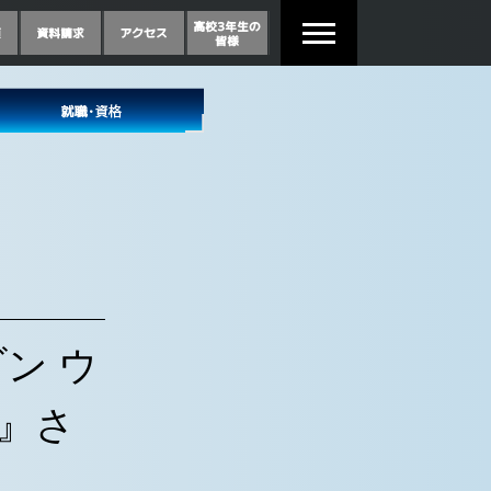
ン ウ
社』さ