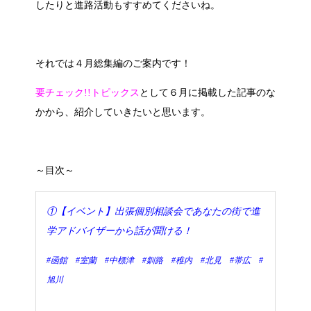
したりと進路活動もすすめてくださいね。
それでは４月総集編のご案内です！
要チェック!!トピックス
として６月に掲載した記事のな
かから、紹介していきたいと思います。
～目次～
①
【イベント】
出張個別相談会であなたの街で進
学アドバイザーから話が聞ける！
#函館 #室蘭 #中標津 #釧路 #稚内 #北見 #帯広 #
旭川