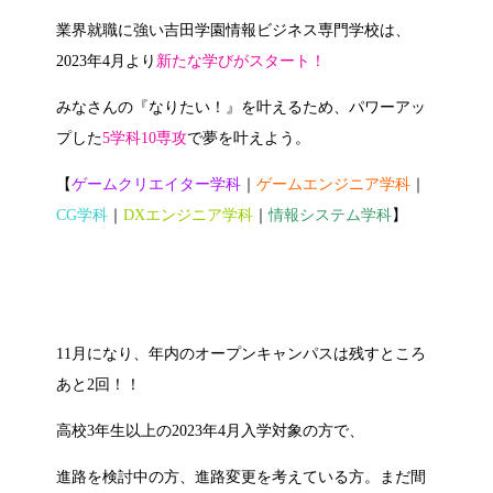
業界就職に強い
吉田学園情報ビジネス専門学校は、
2023年4月より
新たな学びがスタート！
みなさんの
『なりたい！』
を叶えるため、パワーアッ
プした
5学科10専攻
で夢を叶えよう。
【
ゲームクリエイター学科
｜
ゲームエンジニア学科
｜
CG学科
｜
DXエンジニア学科
｜
情報システム学科
】
11月になり、年内のオープンキャンパスは残すところ
あと2回！！
高校3年生以上の2023年4月入学対象の方で、
進路を検討中の方、進路変更を考えている方。まだ間