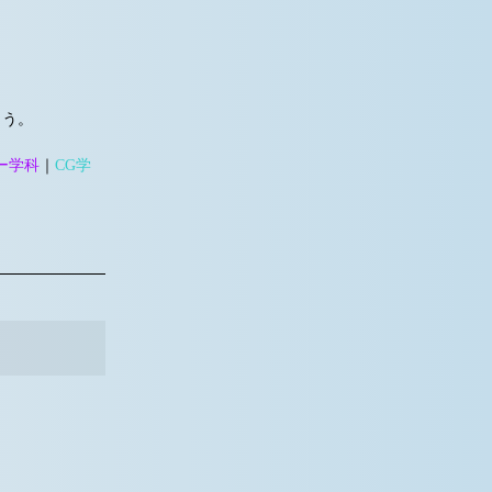
よう。
ー学科
｜
CG学