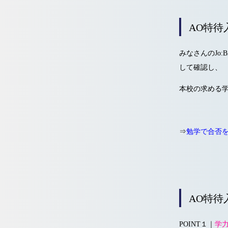
AO特待
みなさんのJo
して確認し、
本校の求める
⇒
勉学で合否
AO特待
POINT１｜
学