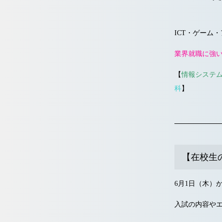
ICT・ゲーム・
業界就職に強
【
情報システ
科
】
【在校生
6月1日（木）
入試の内容や