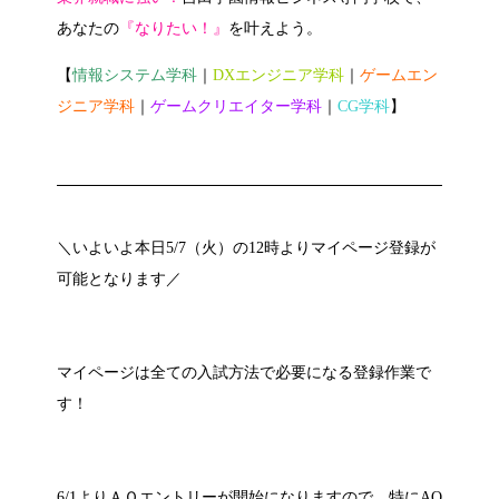
あなたの
『なりたい！』
を叶えよう。
【
情報システム学科
｜
DXエンジニア学科
｜
ゲームエン
ジニア学科
｜
ゲームクリエイター学科
｜
CG学科
】
＼いよいよ本日
5/7
（火）の
12
時よりマイページ登録が
可能となります／
マイページは全ての入試方法で必要になる登録作業で
す！
6/1
よりＡＯエントリーが開始になりますので、特に
AO